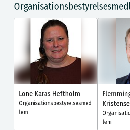
Organisationsbestyrelsesme
Lone Karas Heftholm
Flemmin
Kristens
Organisationsbestyrelsesmed
lem
Organisati
lem