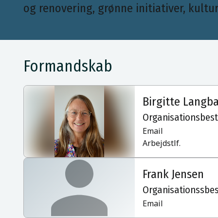
og renovering, grønne initiativer, kultur
Formandskab
Birgitte Langba
Organisationsbes
Email
Arbejdstlf.
Frank Jensen
Organisationssbe
Email