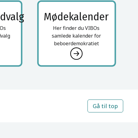
dvalg
Mødekalender
BOs
Her finder du VIBOs
dvalg
samlede kalender for
beboerdemokratiet
Gå til top