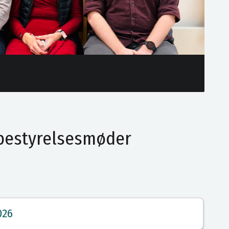
else på repræsentantskabsmødet d. 28. november 2024
sbestyrelsesmøder
026