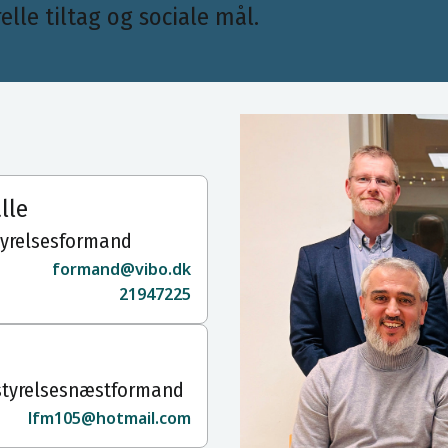
elle tiltag og sociale mål.
lle
tyrelsesformand
formand@vibo.dk
21947225
styrelsesnæstformand
lfm105@hotmail.com