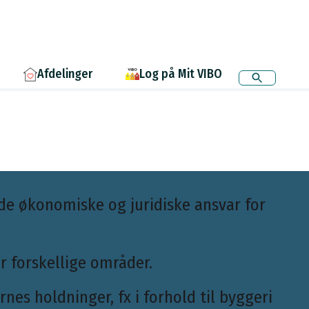
Afdelinger
Log på Mit VIBO
de økonomiske og juridiske ansvar for
r forskellige områder.
es holdninger, fx i forhold til byggeri