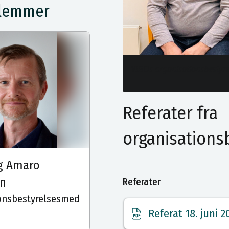
dlemmer
VIBOs organisationsbestyr
Referater fra
organisation
g Amaro
en
Referater
onsbestyrelsesmed
Referat 18. juni 2