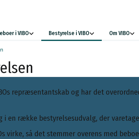
eboer i VIBO
Bestyrelse i VIBO
Om VIBO
en
relsen
VIBOs repræsentantskab og har det overordne
g i en række bestyrelsesudvalg, der varetage
Os virke, så det stemmer overens med beboern