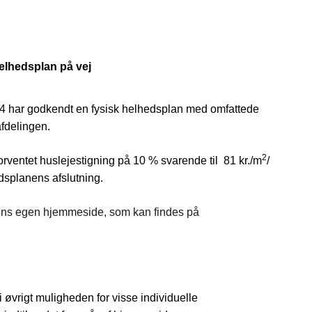
helhedsplan på vej
04 har godkendt en fysisk helhedsplan med omfattede
afdelingen.
2
orventet huslejestigning på 10 % svarende til
81 kr./m
/
dsplanens afslutning.
ens egen hjemmeside, som kan findes på
 øvrigt muligheden for visse individuelle