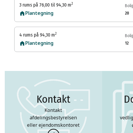
2
3 rums på 76,00 til 94,30 m
Bolig
Plantegning
20
2
4 rums på 94,30 m
Bolig
Plantegning
12
Kontakt
D
Kontakt
afdelingsbestyrelsen
vedli
eller ejendomskontoret