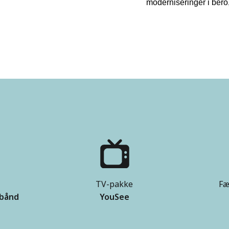
moderniseringer i bero
TV-pakke
Fæ
dbånd
YouSee