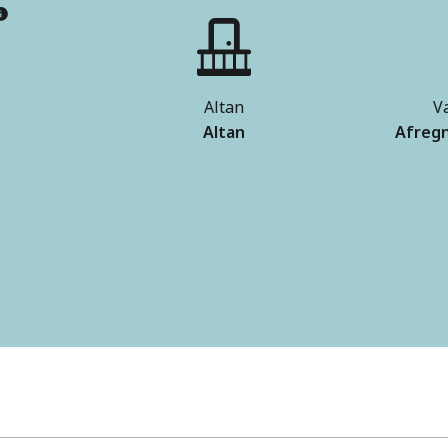
Altan
V
Altan
Afregn