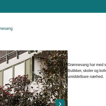
nnevang
Grønnevang har med si
Butikker, skoler og kol
umiddelbare nærhed.