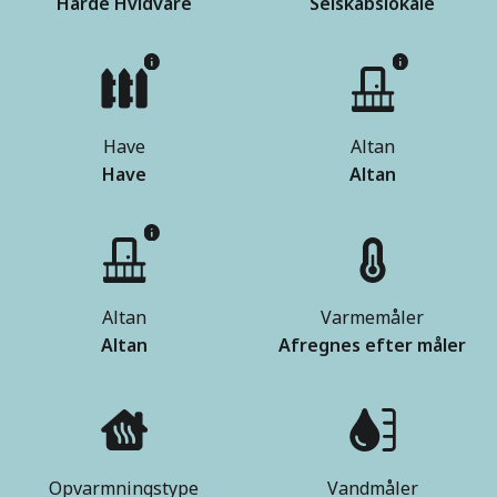
Hårde Hvidvare
Selskabslokale
Have
Altan
Have
Altan
Altan
Varmemåler
Altan
Afregnes efter måler
Opvarmningstype
Vandmåler