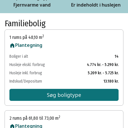
Fjernvarme vand
Er indeholdt i huslejen
Familiebolig
2
1 rums på 48,10 m
Plantegning
Boliger i alt
14
Husleje ekskl. forbrug
4.774 kr. - 5.290 kr.
Husleje inkl. forbrug
5.209 kr. - 5.725 kr.
Indskud/Depositum
13.180 kr.
Søg boligtype
2
2 rums på 61,80 til 73,00 m
Plantegning