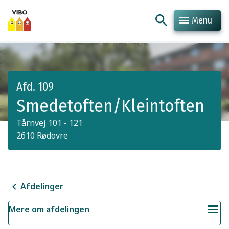
Menu
Hop til indhold
Hop til søgning
Afd. 109
Smedetoften/Kleintoften
Tårnvej 101 - 121
2610 Rødovre
Afdelinger
Mere om afdelingen