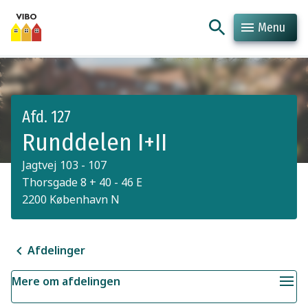
Menu
Hop til indhold
Hop til søgning
Afd. 127
Runddelen I+II
Jagtvej 103 - 107
Thorsgade 8 + 40 - 46 E
2200 København N
Afdelinger
Mere om afdelingen