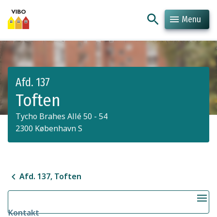
Menu
Hop til indhold
Hop til søgning
Afd. 137
Toften
Tycho Brahes Allé 50 - 54
2300 København S
Afd. 137, Toften
Kontakt