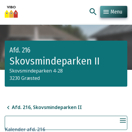
Menu
Hop til indhold
Hop til søgning
Afd. 216
Skovsmindeparken II
Skovsmindeparken 4-28
3230 Græsted
Afd. 216, Skovsmindeparken II
Kalender afd. 216