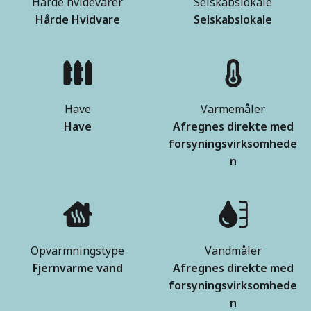
Hårde hvidevarer
Selskabslokale
Hårde Hvidvare
Selskabslokale
Have
Varmemåler
Have
Afregnes direkte med
forsyningsvirksomhede
n
Opvarmningstype
Vandmåler
Fjernvarme vand
Afregnes direkte med
forsyningsvirksomhede
n