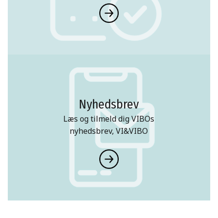
Nyhedsbrev
Læs og tilmeld dig VIBOs
nyhedsbrev, VI&VIBO