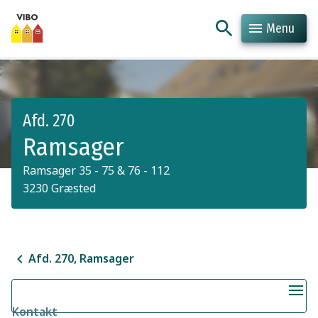
Menu
Hop til indhold
Hop til søgning
Afd. 270
Ramsager
Ramsager 35 - 75 & 76 - 112
3230 Græsted
Afd. 270, Ramsager
Kontakt