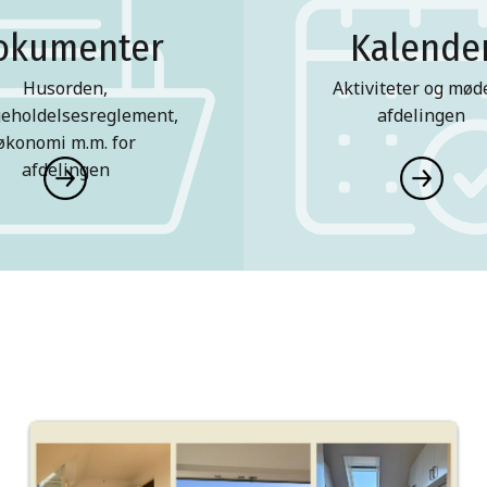
okumenter
Kalende
Husorden,
Aktiviteter og møde
geholdelsesreglement,
afdelingen
økonomi m.m. for
afdelingen