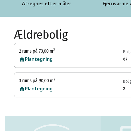
Afregnes efter måler
Fjernvarme 
Ældrebolig
2
2 rums på 73,00 m
Bolig
Plantegning
67
2
3 rums på 90,00 m
Bolig
Plantegning
2