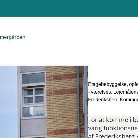
ammergården
Etagebebyggelse, opfør
- værelses. Lejemålene
Frederiksberg Kommu
For at komme i be
varig funktionsne
af Frederiksber