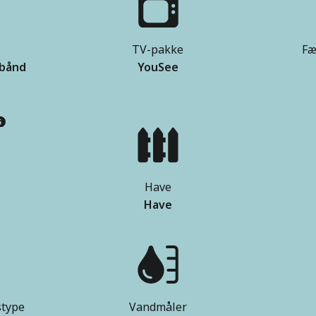
TV-pakke
Fæ
dbånd
YouSee
Have
r
Have
type
Vandmåler