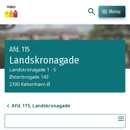
Menu
Hop til indhold
Hop til søgning
Afd. 115
Landskronagade
Landskronagade 1 - 5
Østerbrogade 143
2100 København Ø
Afd. 115, Landskronagade